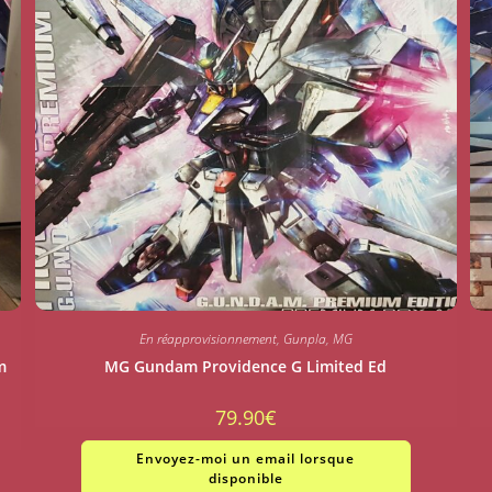
En réapprovisionnement
,
Gunpla
,
MG
m
MG Gundam Providence G Limited Ed
79.90
€
Envoyez-moi un email lorsque
disponible