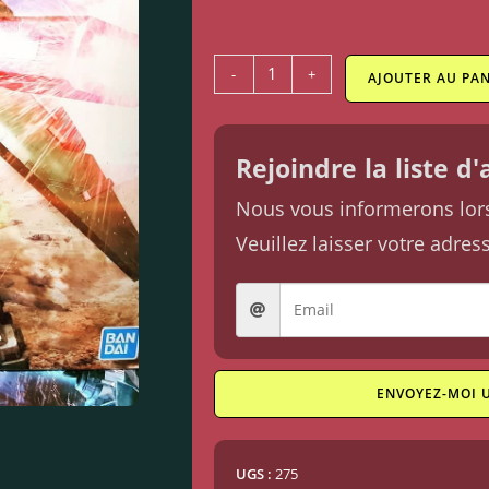
-
+
AJOUTER AU PAN
Rejoindre la liste d
Nous vous informerons lorsq
Veuillez laisser votre adres
ENVOYEZ-MOI 
UGS :
275