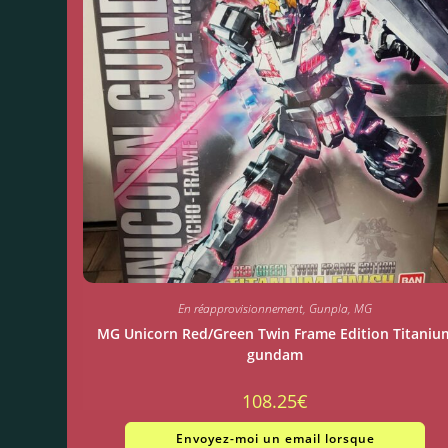
En réapprovisionnement
,
Gunpla
,
MG
MG Unicorn Red/Green Twin Frame Edition Titaniu
gundam
108.25
€
Envoyez-moi un email lorsque