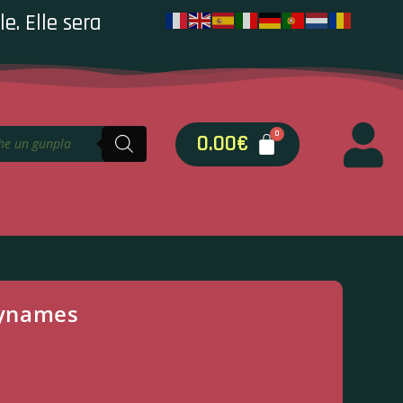
e. Elle sera
0.00
€
ynames