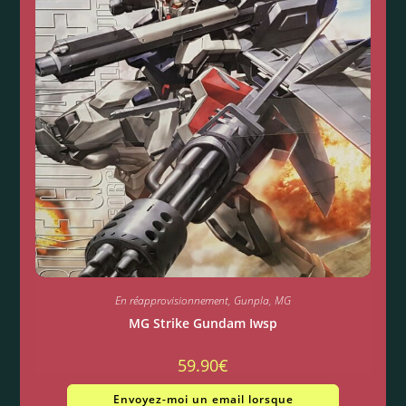
En réapprovisionnement
,
Gunpla
,
MG
MG Strike Gundam Iwsp
59.90
€
Envoyez-moi un email lorsque