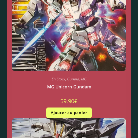
En Stock
,
Gunpla
,
MG
MG Unicorn Gundam
59.90
€
Ajouter au panier