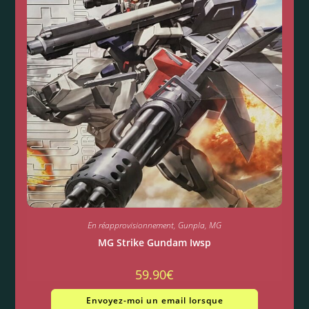
En réapprovisionnement
,
Gunpla
,
MG
MG Strike Gundam Iwsp
59.90
€
Envoyez-moi un email lorsque