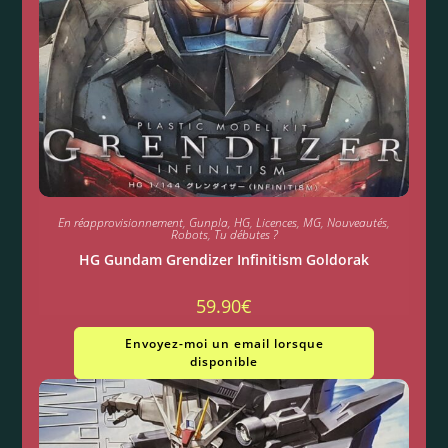
En réapprovisionnement
,
Gunpla
,
HG
,
Licences
,
MG
,
Nouveautés
,
Robots
,
Tu débutes ?
HG Gundam Grendizer Infinitism Goldorak
59.90
€
Envoyez-moi un email lorsque
disponible