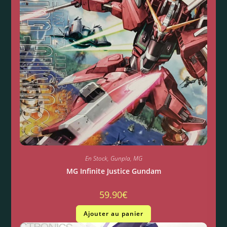
En Stock
,
Gunpla
,
MG
MG Infinite Justice Gundam
59.90
€
Ajouter au panier