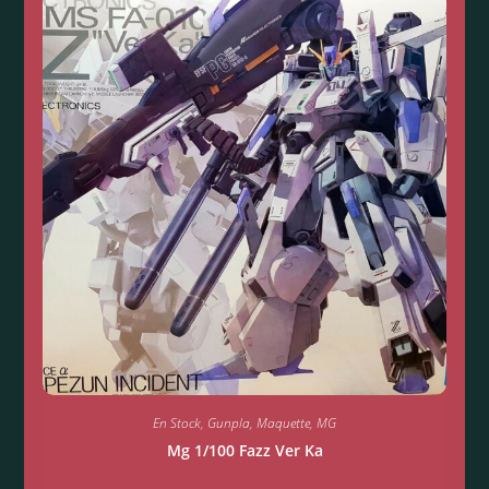
En Stock
,
Gunpla
,
Maquette
,
MG
Mg 1/100 Fazz Ver Ka