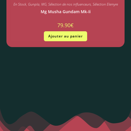
En Stock
,
Gunpla
,
MG
,
Sélection de nos influenceurs
,
Sélection Elemyre
Mg Musha Gundam Mk-Ii
79.90
€
Ajouter au panier