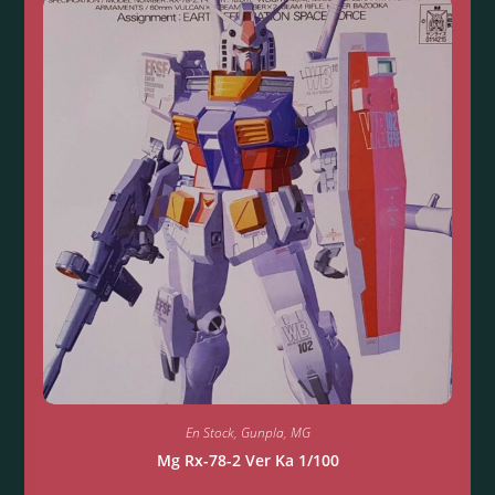
En Stock
,
Gunpla
,
MG
Mg Rx-78-2 Ver Ka 1/100