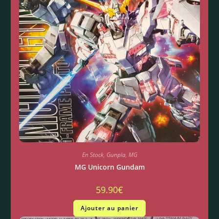
En Stock
,
Gunpla
,
MG
MG Unicorn Gundam
59.90
€
Ajouter au panier