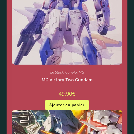
En Stock
,
Gunpla
,
MG
MG Victory Two Gundam
49.90
€
Ajouter au panier