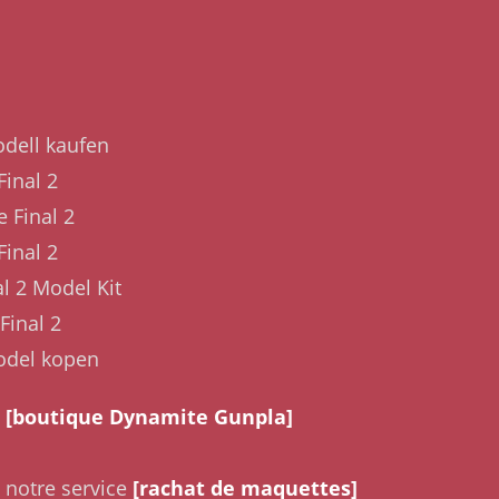
dell kaufen
inal 2
 Final 2
inal 2
l 2 Model Kit
inal 2
odel kopen
a
[boutique Dynamite Gunpla]
 notre service
[rachat de maquettes]