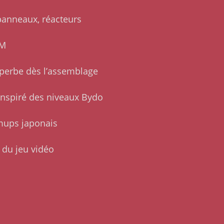
 panneaux, réacteurs
UM
perbe dès l’assemblage
 inspiré des niveaux Bydo
hmups japonais
du jeu vidéo