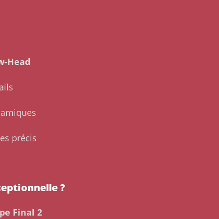
ow-Head
ails
ynamiques
es précis
eptionnelle ?
pe Final 2