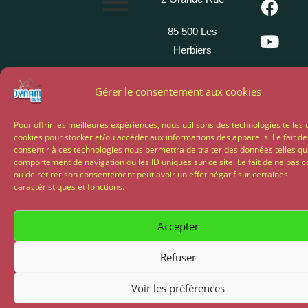
85 500 Les
Herbiers
02 51 64 82
Gérer le consentement aux cookies
81
Pour offrir les meilleures expériences, nous utilisons des technologies telles 
cookies pour stocker et/ou accéder aux informations des appareils. Le fait de
Propulsé par My Chocom
consentir à ces technologies nous permettra de traiter des données telles qu
comportement de navigation ou les ID uniques sur ce site. Le fait de ne pas c
ou de retirer son consentement peut avoir un effet négatif sur certaines
caractéristiques et fonctions.
Accepter
Refuser
Voir les préférences