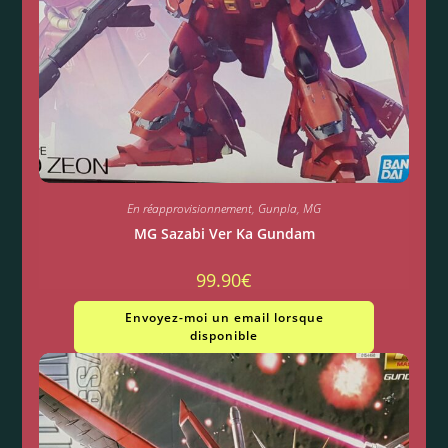
En réapprovisionnement
,
Gunpla
,
MG
MG Sazabi Ver Ka Gundam
99.90
€
Envoyez-moi un email lorsque
disponible