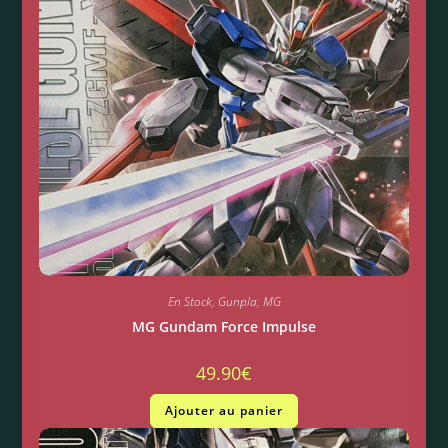
En Stock
,
Gunpla
,
MG
MG Gundam Force Impulse
49.90
€
Ajouter au panier