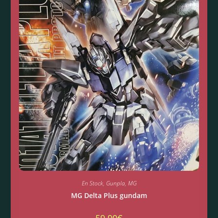
En Stock
,
Gunpla
,
MG
MG Delta Plus gundam
59.90
€