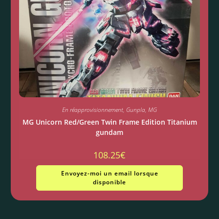
En réapprovisionnement
,
Gunpla
,
MG
MG Unicorn Red/Green Twin Frame Edition Titanium
gundam
108.25
€
Envoyez-moi un email lorsque
disponible