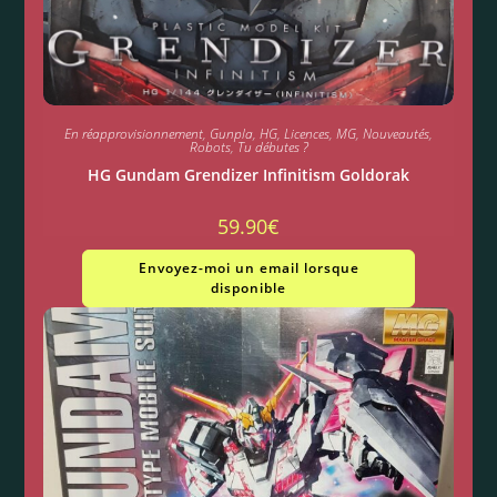
En réapprovisionnement
,
Gunpla
,
HG
,
Licences
,
MG
,
Nouveautés
,
Robots
,
Tu débutes ?
HG Gundam Grendizer Infinitism Goldorak
59.90
€
Envoyez-moi un email lorsque
disponible