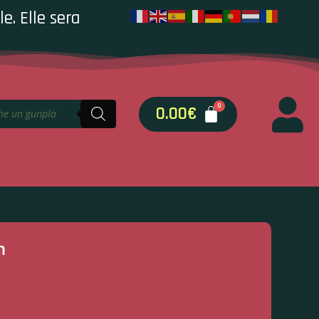
e. Elle sera
0.00
€
h