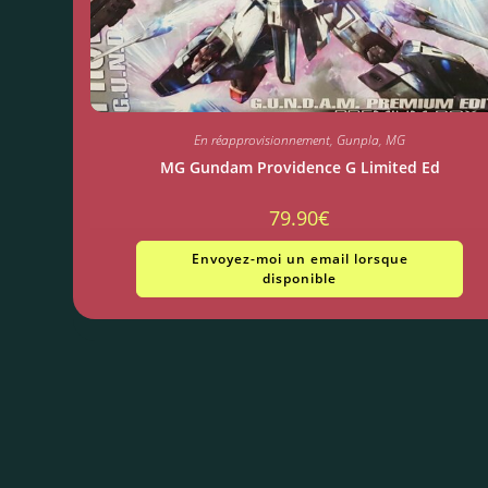
En réapprovisionnement
,
Gunpla
,
MG
MG Gundam Providence G Limited Ed
79.90
€
Envoyez-moi un email lorsque
disponible