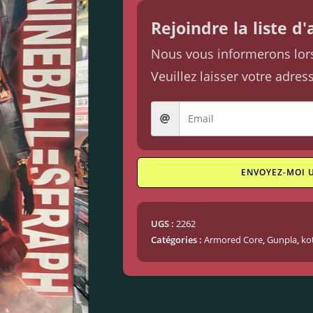
Rejoindre la liste d
Nous vous informerons lorsq
Veuillez laisser votre adres
ENVOYEZ-MOI 
UGS :
2262
Catégories :
Armored Core
,
Gunpla
,
ko