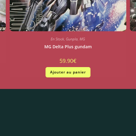
En Stock
,
Gunpla
,
MG
MG Delta Plus gundam
59.90
€
Ajouter au panier