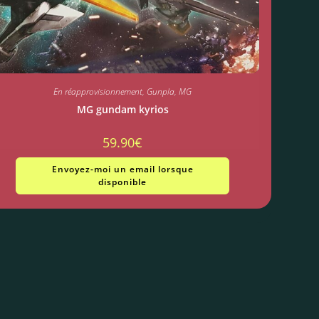
En réapprovisionnement
,
Gunpla
,
MG
MG gundam kyrios
59.90
€
Envoyez-moi un email lorsque
disponible