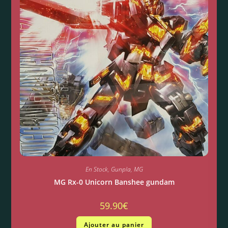
En Stock
,
Gunpla
,
MG
MG Rx-0 Unicorn Banshee gundam
59.90
€
Ajouter au panier