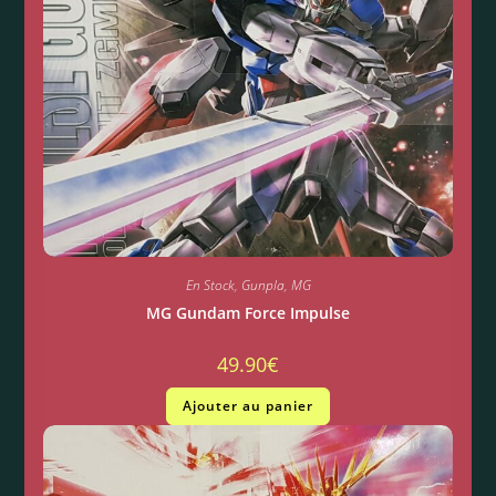
En Stock
,
Gunpla
,
MG
MG Gundam Force Impulse
49.90
€
Ajouter au panier