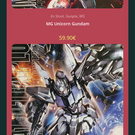
En Stock
,
Gunpla
,
MG
MG Unicorn Gundam
59.90
€