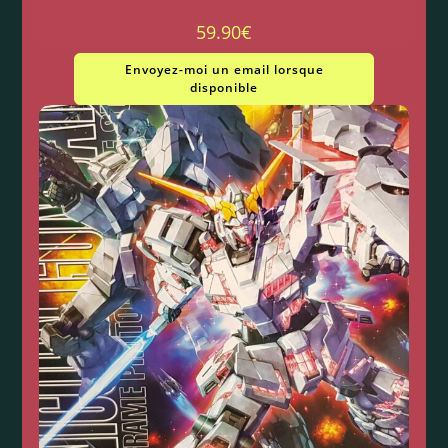
59.90
€
Envoyez-moi un email lorsque
disponible