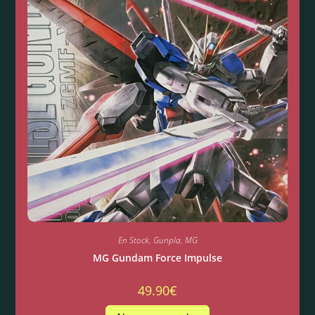
En Stock
,
Gunpla
,
MG
MG Gundam Force Impulse
49.90
€