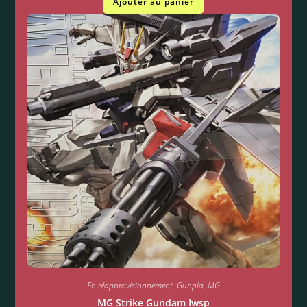
Ajouter au panier
En réapprovisionnement
,
Gunpla
,
MG
MG Strike Gundam Iwsp