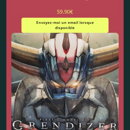
59.90
€
Envoyez-moi un email lorsque
disponible