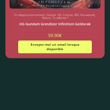
En réapprovisionnement
,
Gunpla
,
HG
,
Licences
,
MG
,
Nouveautés
,
Robots
,
Tu débutes ?
HG Gundam Grendizer Infinitism Goldorak
59.90
€
Envoyez-moi un email lorsque
disponible