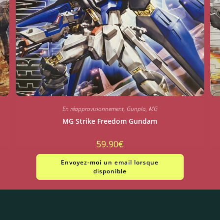
En réapprovisionnement
,
Gunpla
,
MG
MG Strike Freedom Gundam
59.90
€
Envoyez-moi un email lorsque
disponible