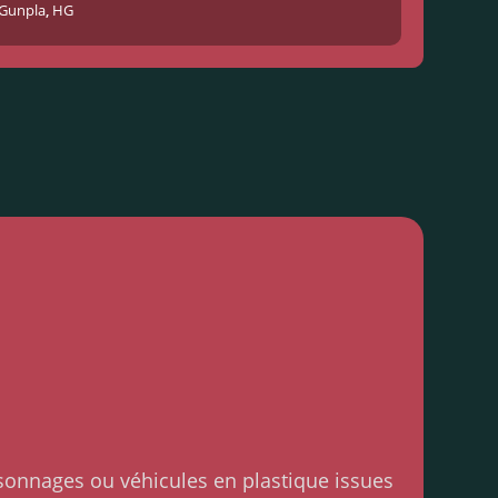
Gunpla
,
HG
rsonnages ou véhicules en plastique issues