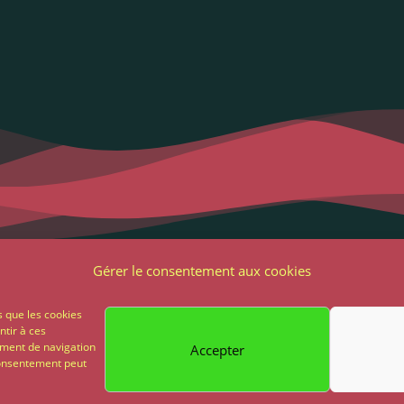
Liens utiles
Notre adres
Gérer le consentement aux cookies
2 Grande Rue
ons Légales et RGPD
s que les cookies
85 500 Les Herbie
ntir à ces
ions générales de vente
ement de navigation
Accepter
02 51 64 82 81
 consentement peut
on
Paiement sécurisé