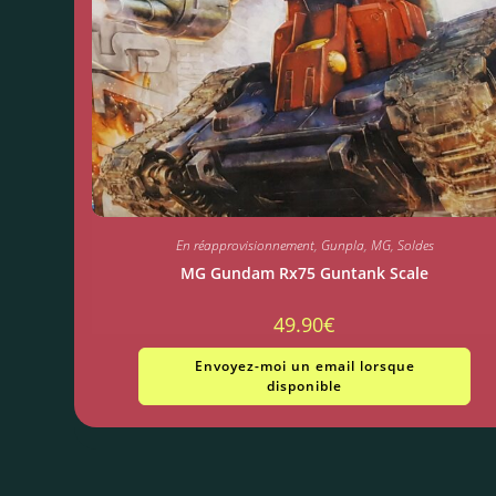
En réapprovisionnement
,
Gunpla
,
MG
,
Soldes
MG Gundam Rx75 Guntank Scale
49.90
€
Envoyez-moi un email lorsque
disponible