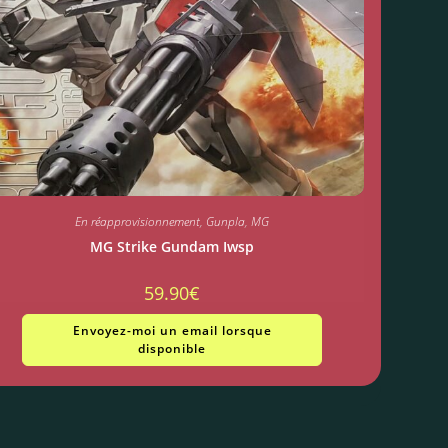
En réapprovisionnement
,
Gunpla
,
MG
MG Strike Gundam Iwsp
59.90
€
Envoyez-moi un email lorsque
disponible