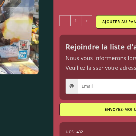
-
+
AJOUTER AU PAN
Rejoindre la liste d
Nous vous informerons lorsq
Veuillez laisser votre adres
ENVOYEZ-MOI 
UGS :
432