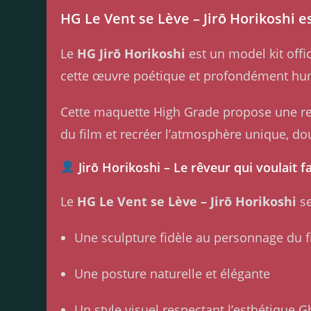
HG Le Vent se Lève – Jirō Horikoshi e
Le
HG Jirō Horikoshi
est un model kit offic
cette œuvre poétique et profondément hum
Cette maquette High Grade propose une rep
du film et recréer l’atmosphère unique, do
Jirō Horikoshi – Le rêveur qui voulait fa
Le
HG Le Vent se Lève – Jirō Horikoshi
se
Une sculpture fidèle au personnage du f
Une posture naturelle et élégante
Un style visuel respectant l’esthétique Gh