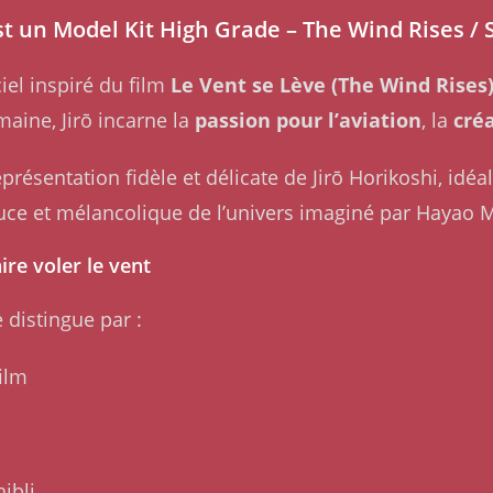
st un Model Kit High Grade – The Wind Rises / 
iel inspiré du film
Le Vent se Lève (The Wind Rises
aine, Jirō incarne la
passion pour l’aviation
, la
cré
résentation fidèle et délicate de Jirō Horikoshi, id
uce et mélancolique de l’univers imaginé par Hayao M
ire voler le vent
 distingue par :
ilm
ibli