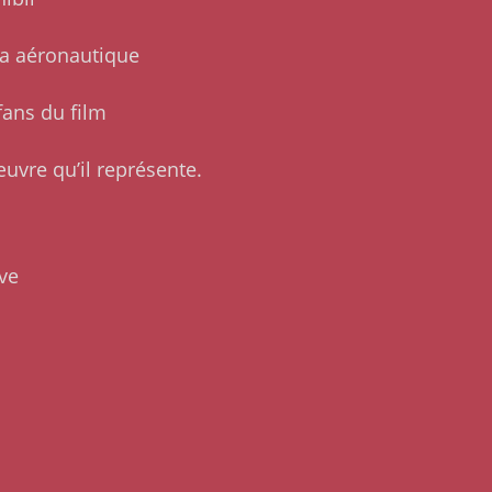
ma aéronautique
fans du film
œuvre qu’il représente.
ève