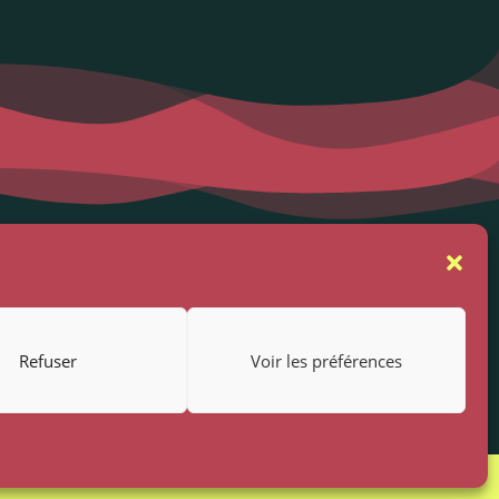
se
Suivez-nous
rs
Refuser
Voir les préférences