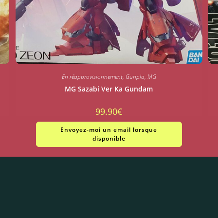
En réapprovisionnement
,
Gunpla
,
MG
MG Sazabi Ver Ka Gundam
99.90
€
Envoyez-moi un email lorsque
disponible