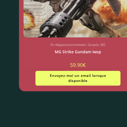
En réapprovisionnement
,
Gunpla
,
MG
MG Strike Gundam Iwsp
59.90
€
Envoyez-moi un email lorsque
disponible