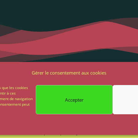
Liens utiles
Notre adres
Gérer le consentement aux cookies
2 Grande Rue
ons Légales et RGPD
s que les cookies
85 500 Les Herbie
ntir à ces
ions générales de vente
ement de navigation
Accepter
02 51 64 82 81
 consentement peut
on
Paiement sécurisé
Propulsé par My Chocom