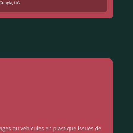
Gunpla
,
HG
ages ou véhicules en plastique issues de