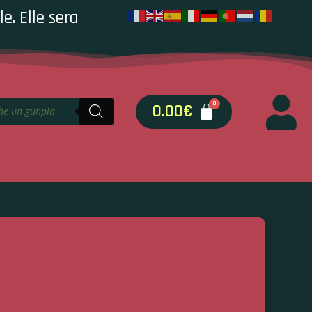
e. Elle sera
0.00
€
i