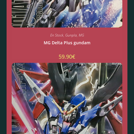
En Stock
,
Gunpla
,
MG
MG Delta Plus gundam
59.90
€