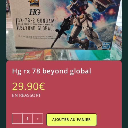
Hg rx 78 beyond global
29.90
€
EN RÉASSORT
-
+
AJOUTER AU PANIER