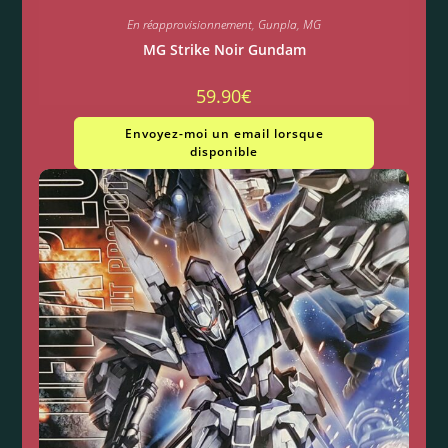
En réapprovisionnement
,
Gunpla
,
MG
MG Strike Noir Gundam
59.90
€
Envoyez-moi un email lorsque
disponible