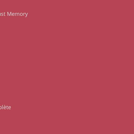
ust Memory
lète