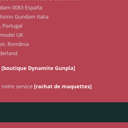
ndam 0083 España
lismo Gundam Italia
, Portugal
 model UK
am
, România
derland
a
[boutique Dynamite Gunpla]
 notre service
[rachat de maquettes]