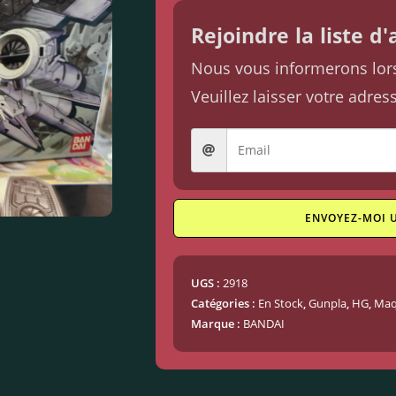
Rejoindre la liste d
Nous vous informerons lorsq
Veuillez laisser votre adres
ENVOYEZ-MOI 
UGS :
2918
Catégories :
En Stock
,
Gunpla
,
HG
,
Maq
Marque :
BANDAI