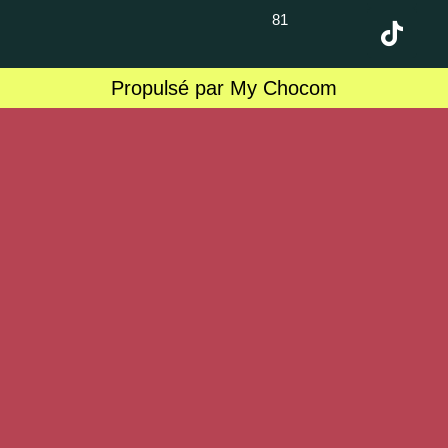
81
Propulsé par My Chocom