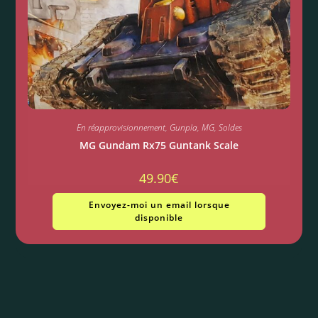
En réapprovisionnement
,
Gunpla
,
MG
,
Soldes
MG Gundam Rx75 Guntank Scale
49.90
€
Envoyez-moi un email lorsque
disponible