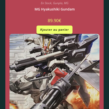
En Stock
,
Gunpla
,
MG
MG Hyakushiki Gundam
89.90
€
Ajouter au panier