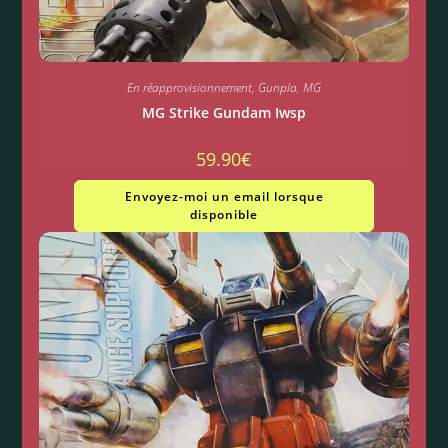
En réapprovisionnement
,
Gunpla
,
MG
MG Strike Gundam Iwsp
59.90
€
Envoyez-moi un email lorsque
disponible