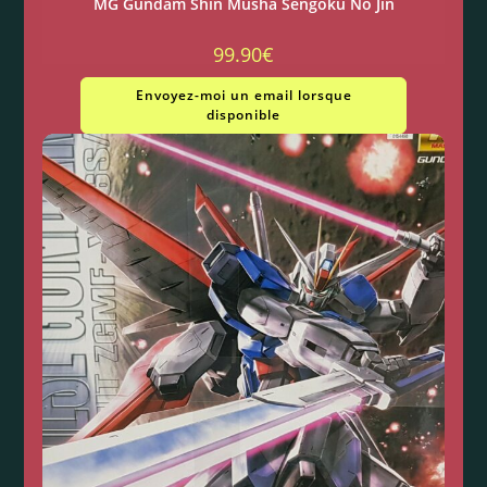
MG Gundam Shin Musha Sengoku No Jin
99.90
€
Envoyez-moi un email lorsque
disponible