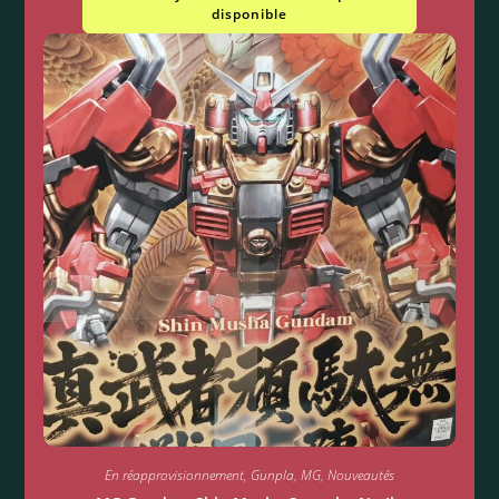
disponible
En réapprovisionnement
,
Gunpla
,
MG
,
Nouveautés