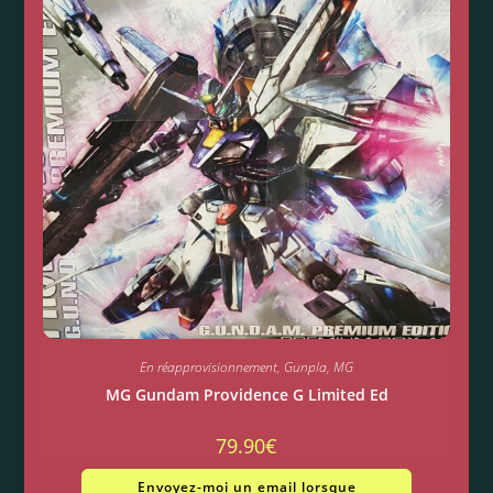
En réapprovisionnement
,
Gunpla
,
MG
MG Gundam Providence G Limited Ed
79.90
€
Envoyez-moi un email lorsque