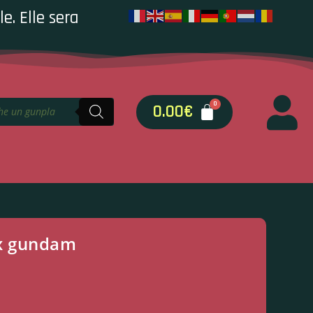
e. Elle sera
0.00
€
x gundam