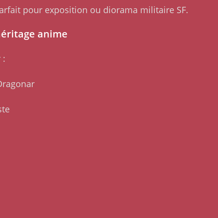
parfait pour exposition ou diorama militaire SF.
héritage anime
 :
 Dragonar
ste