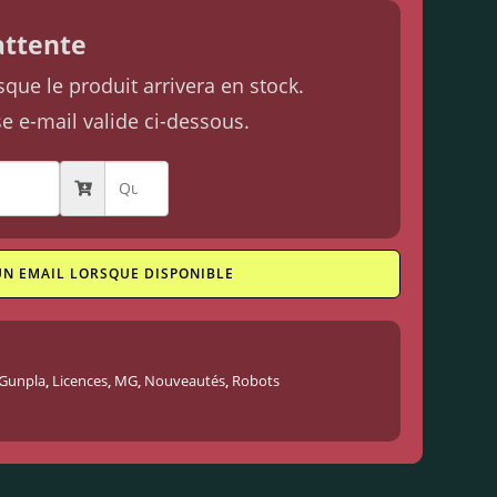
'attente
ue le produit arrivera en stock.
se e-mail valide ci-dessous.
UN EMAIL LORSQUE DISPONIBLE
Gunpla
,
Licences
,
MG
,
Nouveautés
,
Robots