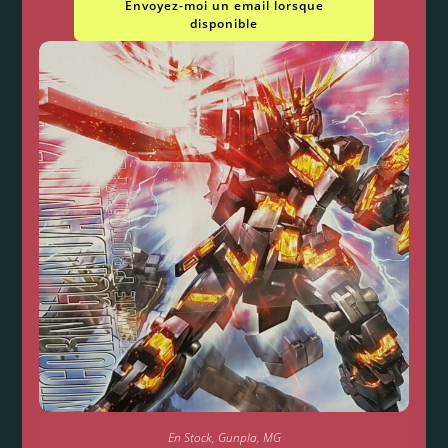
Envoyez-moi un email lorsque
disponible
En Stock
,
Gunpla
,
MG