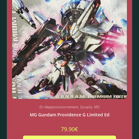
En réapprovisionnement
,
Gunpla
,
MG
MG Gundam Providence G Limited Ed
79.90
€