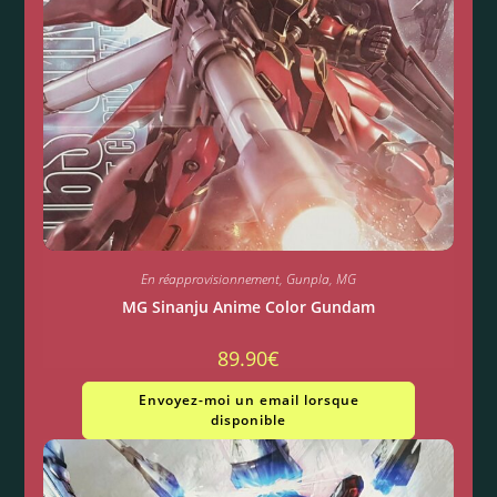
En réapprovisionnement
,
Gunpla
,
MG
MG Sinanju Anime Color Gundam
89.90
€
Envoyez-moi un email lorsque
disponible