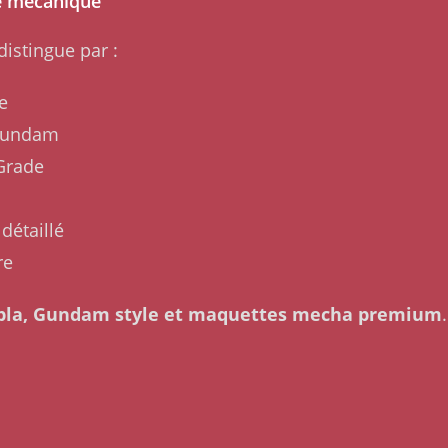
e mécanique
distingue par :
e
 Gundam
 Grade
détaillé
re
la, Gundam style et maquettes mecha premium
.