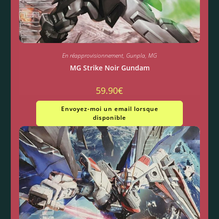
En réapprovisionnement
,
Gunpla
,
MG
MG Strike Noir Gundam
59.90
€
Envoyez-moi un email lorsque
disponible