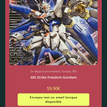
En réapprovisionnement
,
Gunpla
,
MG
MG Strike Freedom Gundam
59.90
€
Envoyez-moi un email lorsque
disponible