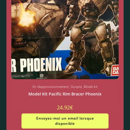
En réapprovisionnement
,
Gunpla
,
Model kit
Model Kit Pacific Rim Bracer Phoenix
24.92
€
Envoyez-moi un email lorsque
disponible