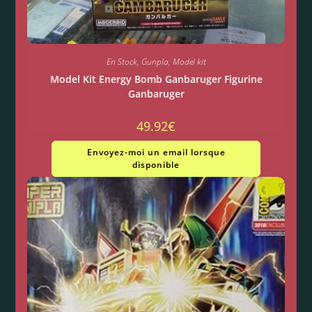
En Stock
,
Gunpla
,
Model kit
Model Kit Energy Bomb Ganbaruger Figurine
Ganbaruger
49.92
€
Envoyez-moi un email lorsque
disponible