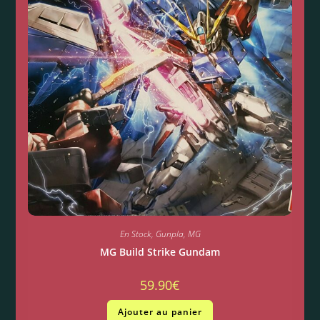
En Stock
,
Gunpla
,
MG
MG Build Strike Gundam
59.90
€
Ajouter au panier