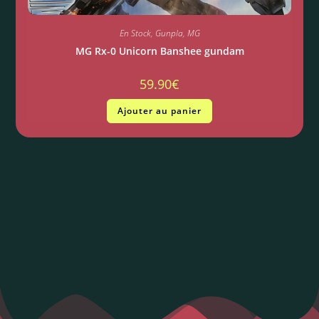
En Stock
,
Gunpla
,
MG
MG Rx-0 Unicorn Banshee gundam
59.90
€
Ajouter au panier