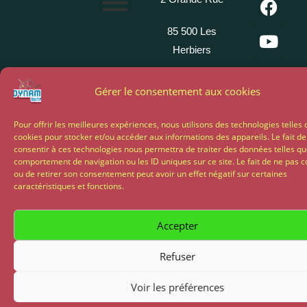
85 500 Les
Herbiers
02 51 64 82
Gérer le consentement aux cookies
81
Pour offrir les meilleures expériences, nous utilisons des technologies telles 
cookies pour stocker et/ou accéder aux informations des appareils. Le fait de
Propulsé par My Chocom
consentir à ces technologies nous permettra de traiter des données telles qu
comportement de navigation ou les ID uniques sur ce site. Le fait de ne pas c
ou de retirer son consentement peut avoir un effet négatif sur certaines
caractéristiques et fonctions.
Accepter
Refuser
Voir les préférences