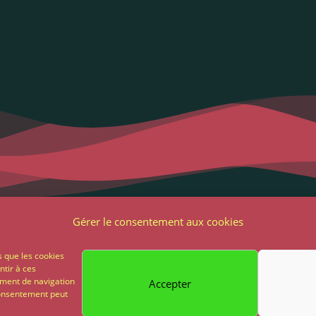
Liens utiles
Notre adres
Gérer le consentement aux cookies
2 Grande Rue
ons Légales et RGPD
s que les cookies
85 500 Les Herbie
ntir à ces
ions générales de vente
ement de navigation
Accepter
02 51 64 82 81
 consentement peut
on
Paiement sécurisé