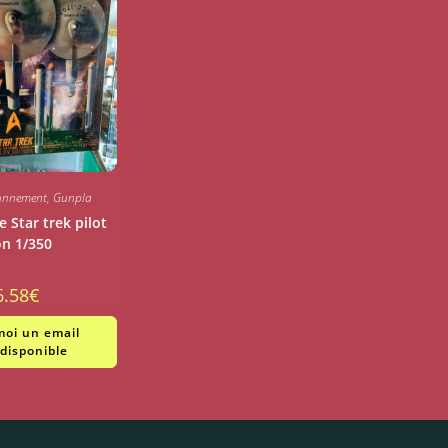
ionnement
,
Gunpla
e Star trek pilot
on 1/350
6.58
€
oi un email
 disponible