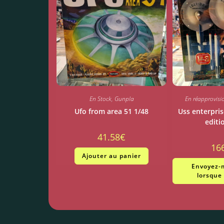
En Stock
,
Gunpla
En réapprovis
Ufo from area 51 1/48
Uss enterpris
editi
41.58
€
16
Ajouter au panier
Envoyez-m
lorsque