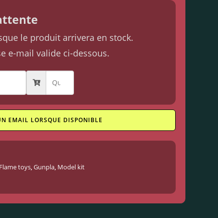
'attente
ue le produit arrivera en stock.
se e-mail valide ci-dessous.
UN EMAIL LORSQUE DISPONIBLE
Flame toys
,
Gunpla
,
Model kit