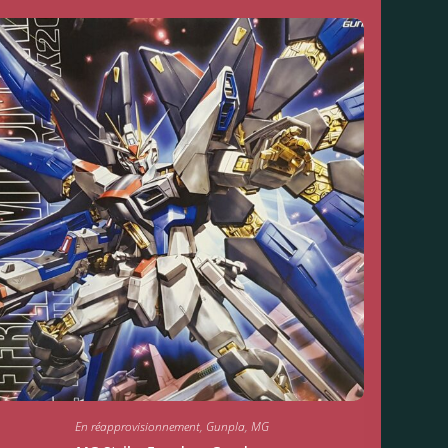
En réapprovisionnement
,
Gunpla
,
MG