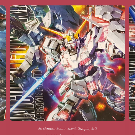
En réapprovisionnement
,
Gunpla
,
MG