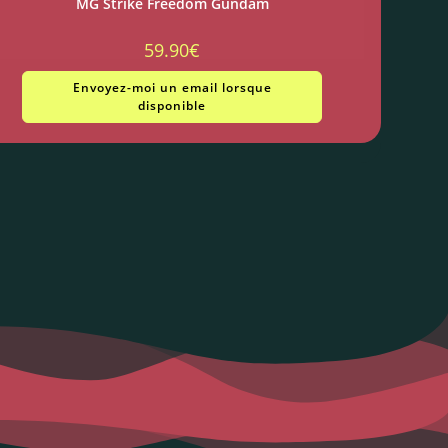
MG Strike Freedom Gundam
59.90
€
Envoyez-moi un email lorsque
disponible