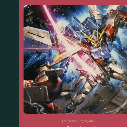
En Stock
,
Gunpla
,
MG