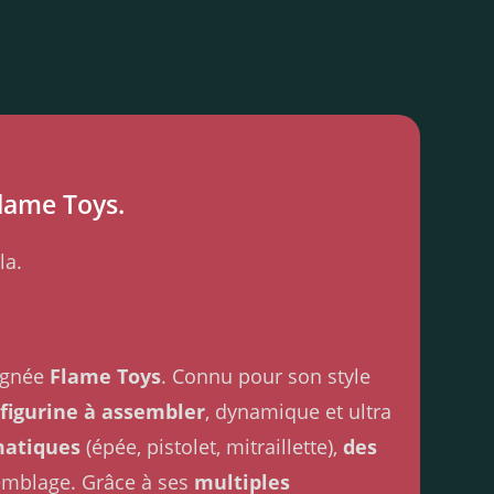
Flame Toys.
la.
ignée
Flame Toys
. Connu pour son style
e
figurine à assembler
, dynamique et ultra
matiques
(épée, pistolet, mitraillette),
des
semblage. Grâce à ses
multiples