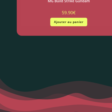
MG Build Strike Gundam
59.90
€
Ajouter au panier