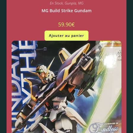
En Stock
,
Gunpla
,
MG
MG Build Strike Gundam
59.90
€
Ajouter au panier