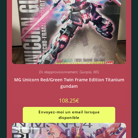
En réapprovisionnement
,
Gunpla
,
MG
MG Unicorn Red/Green Twin Frame Edition Titanium
gundam
108.25
€
Envoyez-moi un email lorsque
disponible