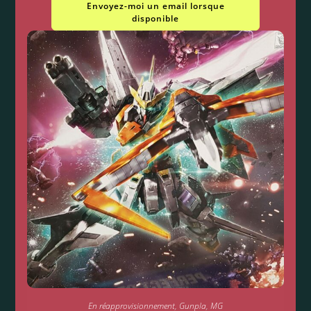
Envoyez-moi un email lorsque
disponible
En réapprovisionnement
,
Gunpla
,
MG