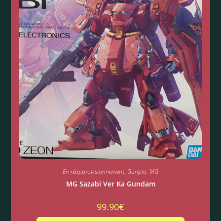
En réapprovisionnement
,
Gunpla
,
MG
MG Sazabi Ver Ka Gundam
99.90
€