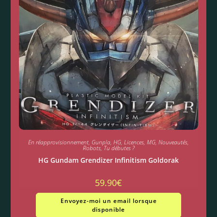
En réapprovisionnement
,
Gunpla
,
HG
,
Licences
,
MG
,
Nouveautés
,
Robots
,
Tu débutes ?
HG Gundam Grendizer Infinitism Goldorak
59.90
€
Envoyez-moi un email lorsque
disponible