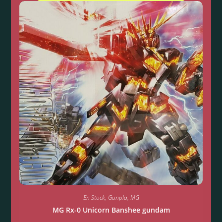
En Stock
,
Gunpla
,
MG
MG Rx-0 Unicorn Banshee gundam