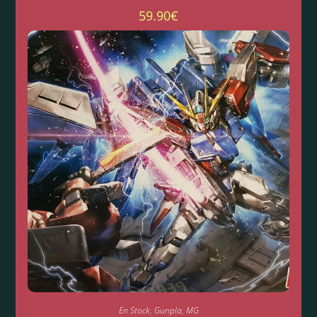
59.90
€
En Stock
,
Gunpla
,
MG