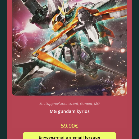
En réapprovisionnement
,
Gunpla
,
MG
MG gundam kyrios
59.90
€
Envoyez-moi un email lorsque