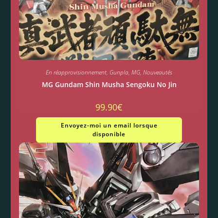
En réapprovisionnement
,
Gunpla
,
MG
,
Nouveautés
MG Gundam Shin Musha Sengoku No Jin
99.90
€
Envoyez-moi un email lorsque
disponible