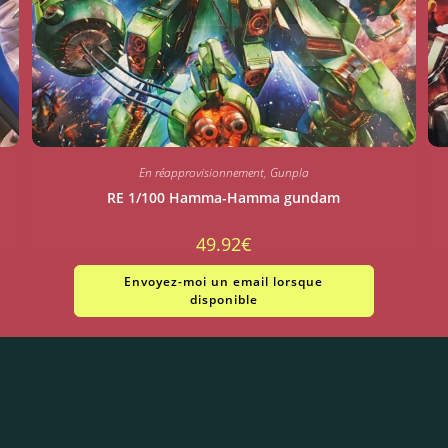
En réapprovisionnement
,
Gunpla
RE 1/100 Hamma-Hamma gundam
49.92
€
Envoyez-moi un email lorsque
disponible