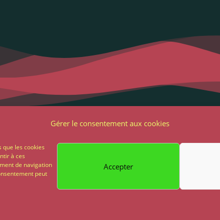
Liens utiles
Notre adres
Gérer le consentement aux cookies
2 Grande Rue
ons Légales et RGPD
s que les cookies
85 500 Les Herbie
ntir à ces
ions générales de vente
ement de navigation
Accepter
02 51 64 82 81
 consentement peut
on
Paiement sécurisé
Propulsé par My Chocom