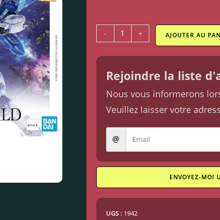
-
+
AJOUTER AU PAN
Rejoindre la liste d
Nous vous informerons lorsq
Veuillez laisser votre adres
ENVOYEZ-MOI 
UGS :
1942