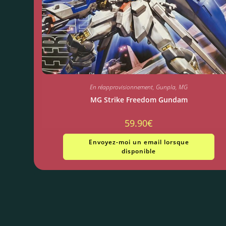
En réapprovisionnement
,
Gunpla
,
MG
MG Strike Freedom Gundam
59.90
€
Envoyez-moi un email lorsque
disponible