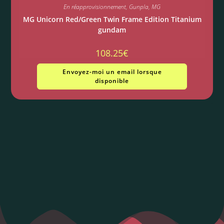
En réapprovisionnement
,
Gunpla
,
MG
MG Unicorn Red/Green Twin Frame Edition Titanium
gundam
108.25
€
Envoyez-moi un email lorsque
disponible