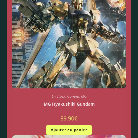
En Stock
,
Gunpla
,
MG
MG Hyakushiki Gundam
89.90
€
Ajouter au panier