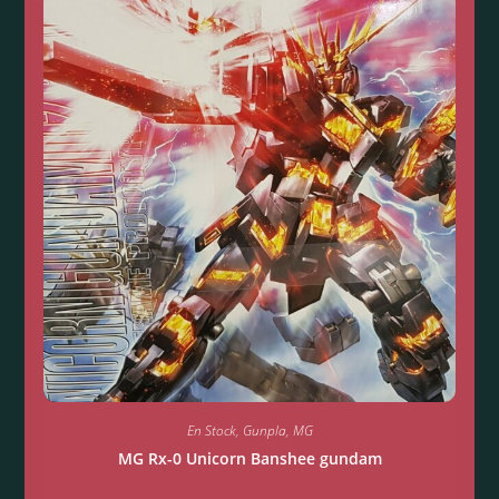
En Stock
,
Gunpla
,
MG
MG Rx-0 Unicorn Banshee gundam