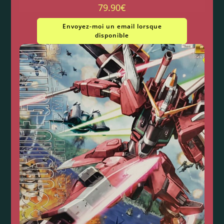
79.90
€
Envoyez-moi un email lorsque
disponible