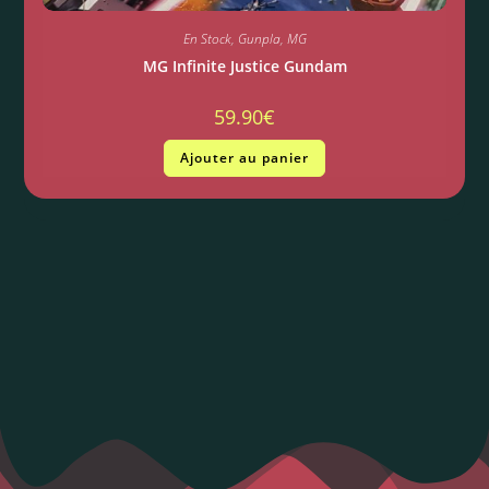
En Stock
,
Gunpla
,
MG
MG Infinite Justice Gundam
59.90
€
Ajouter au panier