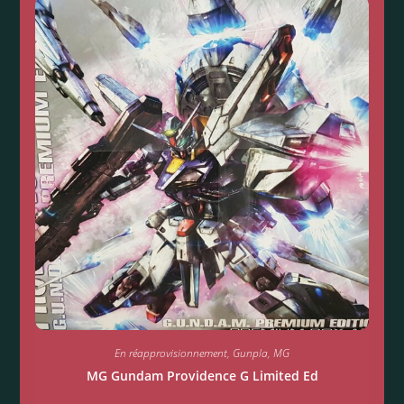
En réapprovisionnement
,
Gunpla
,
MG
MG Gundam Providence G Limited Ed