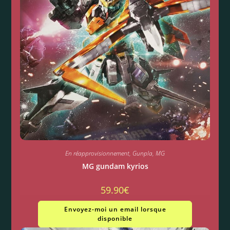
En réapprovisionnement
,
Gunpla
,
MG
MG gundam kyrios
59.90
€
Envoyez-moi un email lorsque
disponible