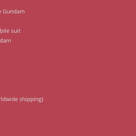
de Gundam
ile suit
ndam
rldwide shipping)