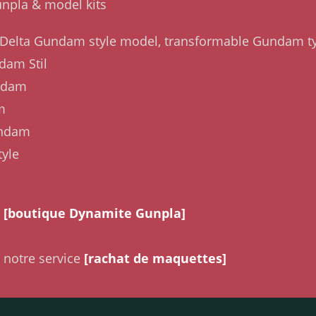
unpla & model kits
s Delta Gundam style model, transformable Gundam t
dam Stil
undam
m
undam
yle
a
[boutique Dynamite Gunpla]
 notre service
[rachat de maquettes]