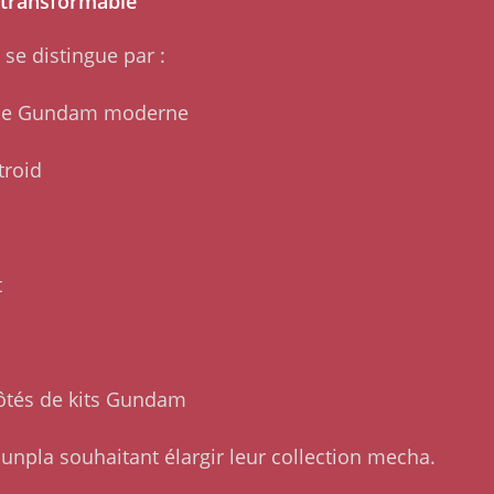
 transformable
se distingue par :
ique Gundam moderne
troid
t
ôtés de kits Gundam
Gunpla souhaitant élargir leur collection mecha.