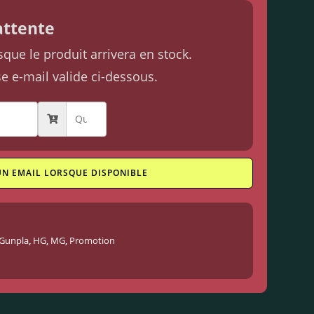
'attente
ue le produit arrivera en stock.
se e-mail valide ci-dessous.
UN EMAIL LORSQUE DISPONIBLE
Gunpla
,
HG
,
MG
,
Promotion