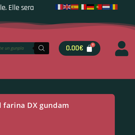
e. Elle sera
0.00
€
d farina DX gundam