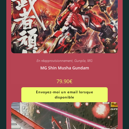
En réapprovisionnement
,
Gunpla
,
MG
MG Shin Musha Gundam
79.90
€
Envoyez-moi un email lorsque
disponible