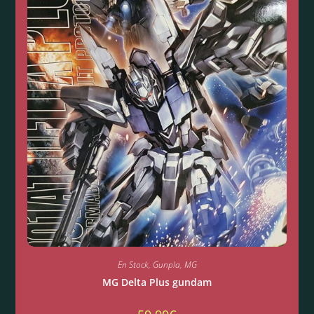
En Stock
,
Gunpla
,
MG
MG Delta Plus gundam