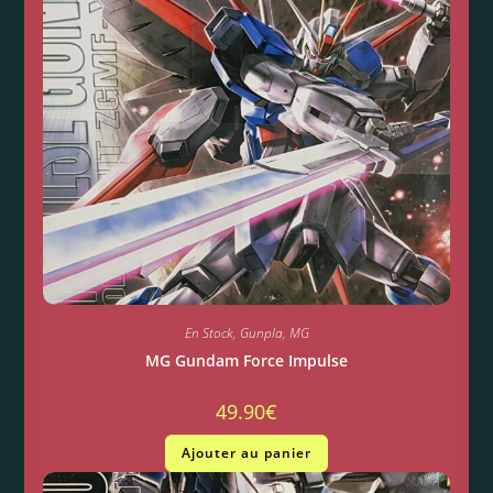
En Stock
,
Gunpla
,
MG
MG Gundam Force Impulse
49.90
€
Ajouter au panier