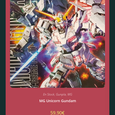
En Stock
,
Gunpla
,
MG
MG Unicorn Gundam
59.90
€