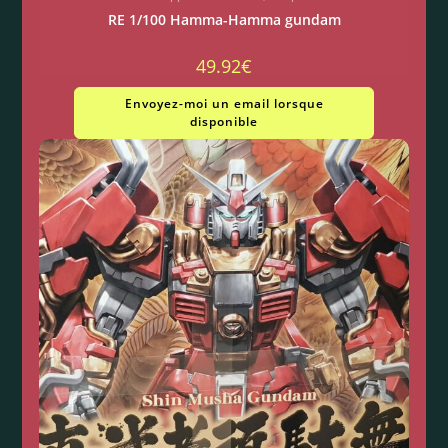
RE 1/100 Hamma-Hamma gundam
49.92
€
Envoyez-moi un email lorsque
disponible