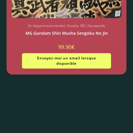
En réapprovisionnement
,
Gunpla
,
MG
,
Nouveautés
MG Gundam Shin Musha Sengoku No Jin
99.90
€
Envoyez-moi un email lorsque
disponible