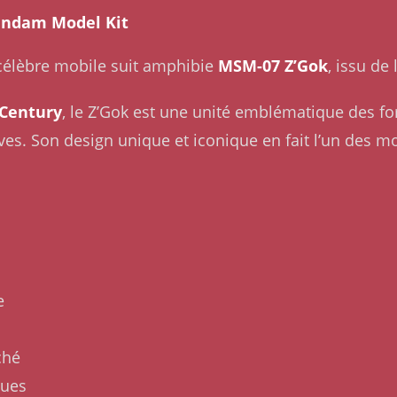
undam Model Kit
élèbre mobile suit amphibie
MSM-07 Z’Gok
, issu de
 Century
, le Z’Gok est une unité emblématique des fo
ves. Son design unique et iconique en fait l’un des m
e
ché
ques