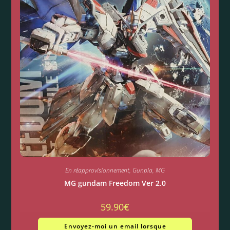
En réapprovisionnement
,
Gunpla
,
MG
MG gundam Freedom Ver 2.0
59.90
€
Envoyez-moi un email lorsque