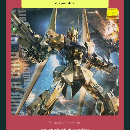
disponible
En Stock
,
Gunpla
,
MG