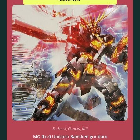
En Stock
,
Gunpla
,
MG
MG Rx-0 Unicorn Banshee gundam