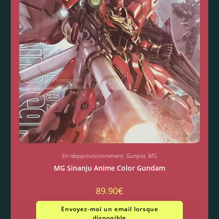
En réapprovisionnement
,
Gunpla
,
MG
MG Sinanju Anime Color Gundam
89.90
€
Envoyez-moi un email lorsque
disponible