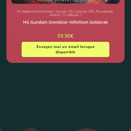
En réapprovisionnement
,
Gunpla
,
HG
,
Licences
,
MG
,
Nouveautés
,
Robots
,
Tu débutes ?
HG Gundam Grendizer Infinitism Goldorak
59.90
€
Envoyez-moi un email lorsque
disponible