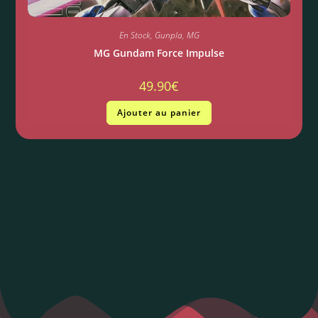
En Stock
,
Gunpla
,
MG
MG Gundam Force Impulse
49.90
€
Ajouter au panier