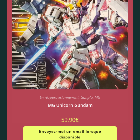
En réapprovisionnement
,
Gunpla
,
MG
MG Unicorn Gundam
59.90
€
Envoyez-moi un email lorsque
disponible