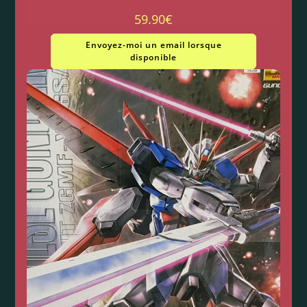
59.90
€
Envoyez-moi un email lorsque
disponible