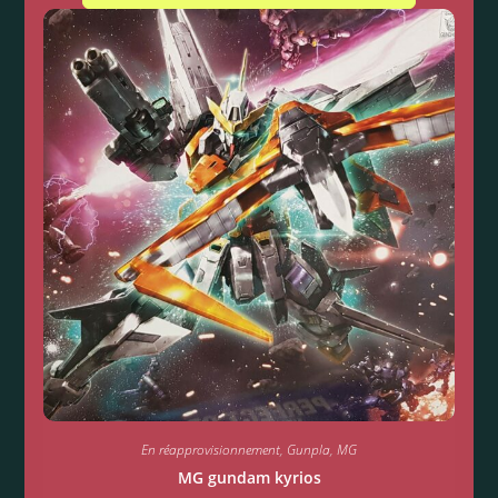
En réapprovisionnement
,
Gunpla
,
MG
MG gundam kyrios