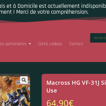
is et à Domicile est actuellement indisponibl
ment ! Merci de votre compréhension.
os partenaires
Carte cadeau
Contact
Macross HG VF-31J S
Use
64.90
€