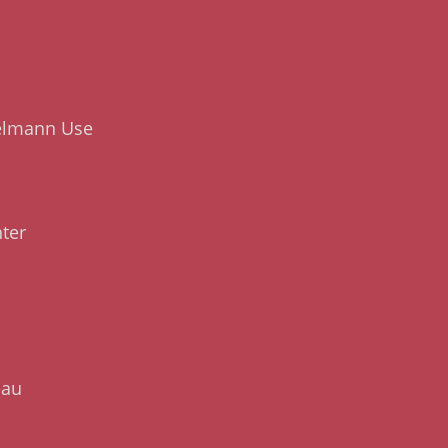
melmann Use
ter
eau