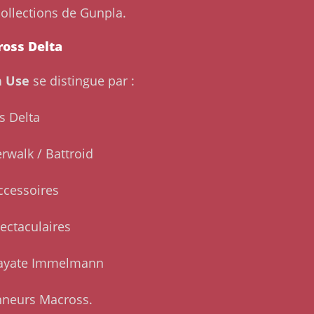
ollections de Gunpla.
ross Delta
n Use
se distingue par :
s Delta
rwalk / Battroid
ccessoires
pectaculaires
 Hayate Immelmann
onneurs Macross.