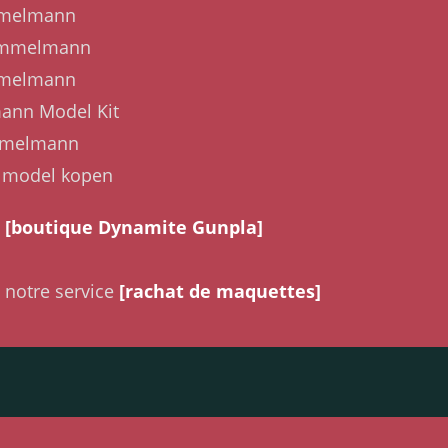
Immelmann
 Immelmann
Immelmann
ann Model Kit
Immelmann
 model kopen
a
[boutique Dynamite Gunpla]
 notre service
[rachat de maquettes]