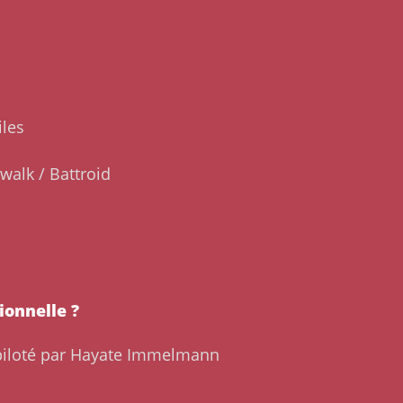
iles
walk / Battroid
ionnelle ?
 piloté par Hayate Immelmann