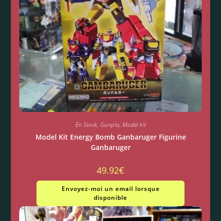
En Stock
,
Gunpla
,
Model kit
Model Kit Energy Bomb Ganbaruger Figurine
Ganbaruger
49.92
€
Envoyez-moi un email lorsque
disponible