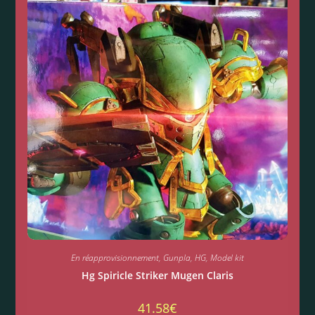
En réapprovisionnement
,
Gunpla
,
HG
,
Model kit
Hg Spiricle Striker Mugen Claris
41.58
€