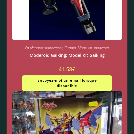
En réapprovisionnement
,
Gunpla
,
Model kit
,
moderoid
Moderoid Gaiking: Model Kit Gaiking
41.58
€
Envoyez-moi un email lorsque
disponible