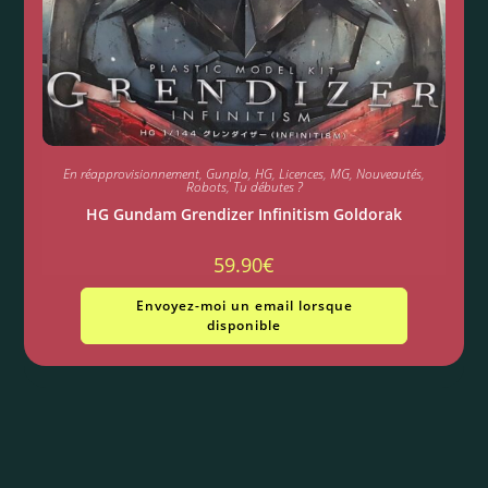
En réapprovisionnement
,
Gunpla
,
HG
,
Licences
,
MG
,
Nouveautés
,
Robots
,
Tu débutes ?
HG Gundam Grendizer Infinitism Goldorak
59.90
€
Envoyez-moi un email lorsque
disponible