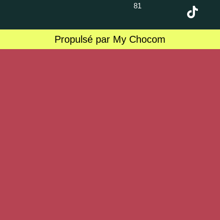
81
Propulsé par My Chocom