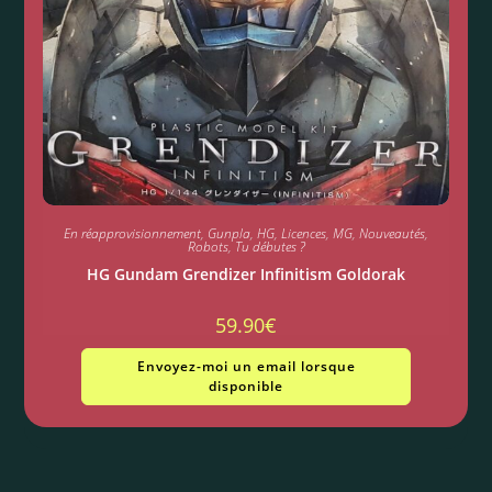
En réapprovisionnement
,
Gunpla
,
HG
,
Licences
,
MG
,
Nouveautés
,
Robots
,
Tu débutes ?
HG Gundam Grendizer Infinitism Goldorak
59.90
€
Envoyez-moi un email lorsque
disponible