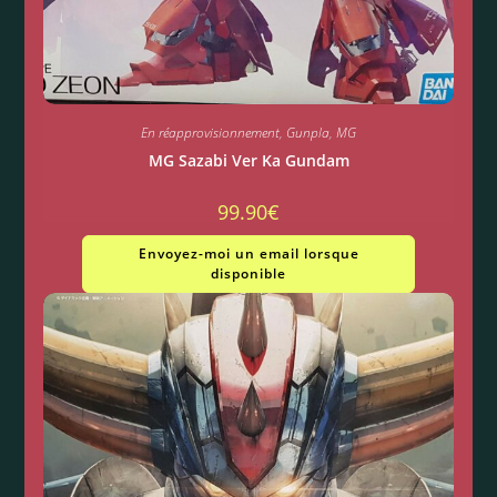
En réapprovisionnement
,
Gunpla
,
MG
MG Sazabi Ver Ka Gundam
99.90
€
Envoyez-moi un email lorsque
disponible