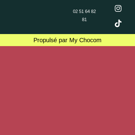
02 51 64 82
81
Propulsé par My Chocom