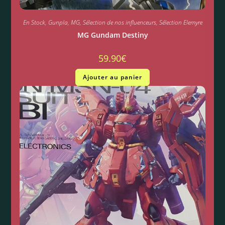
En Stock
,
Gunpla
,
MG
,
Sélection de nos influenceurs
,
Sélection Elemyre
MG Gundam Destiny
59.90
€
Ajouter au panier