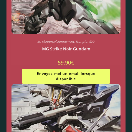
En réapprovisionnement
,
Gunpla
,
MG
MG Strike Noir Gundam
59.90
€
Envoyez-moi un email lorsque
disponible