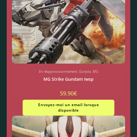
En réapprovisionnement
,
Gunpla
,
MG
MG Strike Gundam Iwsp
59.90
€
Envoyez-moi un email lorsque
disponible