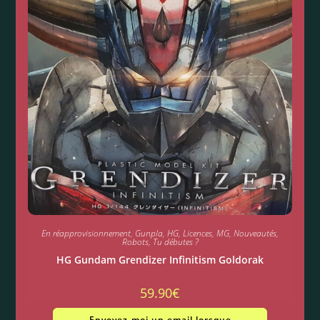
En réapprovisionnement
,
Gunpla
,
HG
,
Licences
,
MG
,
Nouveautés
,
Robots
,
Tu débutes ?
HG Gundam Grendizer Infinitism Goldorak
59.90
€
Envoyez-moi un email lorsque