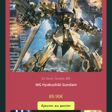
En Stock
,
Gunpla
,
MG
MG Hyakushiki Gundam
89.90
€
Ajouter au panier