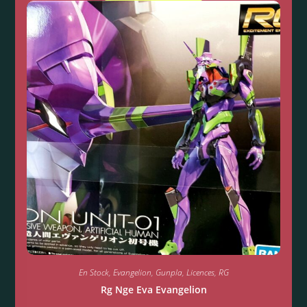
En Stock
,
Evangelion
,
Gunpla
,
Licences
,
RG
Rg Nge Eva Evangelion