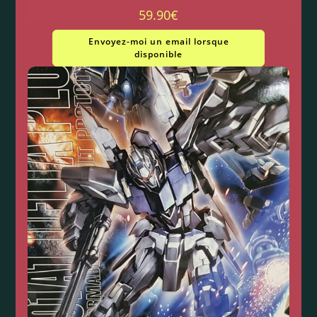
59.90
€
Envoyez-moi un email lorsque
disponible